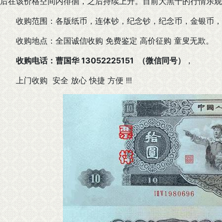
后在该价格空间内徘徊，之后持续上升。目前大黑十的行情乐观，
收购范围：各版纸币，连体钞，纪念钞，纪念币，金银币，
收购地点：全国诚信收购 免费鉴定 高价征购 童叟无欺。
收购电话：曹国华 13052225151 （微信同号）
，
上门收购 安全 放心 快捷 方便 !!!