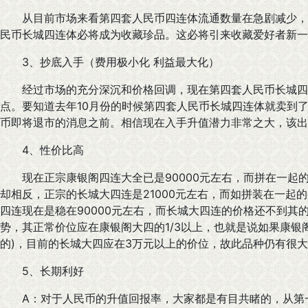
从目前市场来看第四套人民币四连体流通数量在急剧减少，
民币长城四连体必将成为收藏珍品。这必将引来收藏爱好者新一
3、抄底入手（费用极小化 利益最大化）
经过市场的充分深沉和价格回调，现在第四套人民币长城四
点。要知道去年10月份的时候第四套人民币长城四连体就卖到了
币即将退市的消息之前。相信现在入手升值潜力非常之大，该出
4、性价比高
现在正宗康银阁四连大全已是90000元左右，而拼在一起的
却相反，正宗的长城大四连是21000元左右，而如拼装在一起的
四连现在是稳在90000元左右，而长城大四连的价格还不到其
势，其正常价位应在康银阁大四的1/3以上，也就是说如果康银
的)，目前的长城大四应在3万元以上的价位，故此品种仍有很
5、长期利好
A：对于人民币的升值回报率，大家都是有目共睹的，从第一