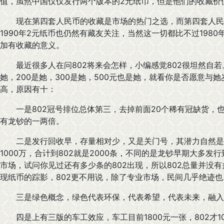
值，虽然中国仅仅发行两个版本的2元纸币，但是他们的收藏价
现在第四套人民币的收藏是市场的热门之选，而第四套人民币很
1990年2元纸币也仍然有藏友关注，当然这一切都比不过198
加有收藏的意义。
最近很多人在问802将来会怎样，小编感觉802很坦然自若。
她，200是她，300是她，500元也是她，就看你是否愿意与
高，原因有十：
一是802冠号排位总体第三，去掉前面20个稀有冠缺货，也
有龙钞的一两倍。
二是发行回收早，存量相对少，又是关门号，其潜力自然是9
1000万，合计到802就是2000条，不同的是龙钞早期大多发
市场，试问你见过还有多少条的802出现，所以802总量并没
现纸币的踪影，802更不用说，除了专业市场，民间几乎绝迹也
三是绿色概念，绿色代表环保，代表希望，代表未来，融入
四是上有三版的车工效应，车工目前1800元一张，802才1