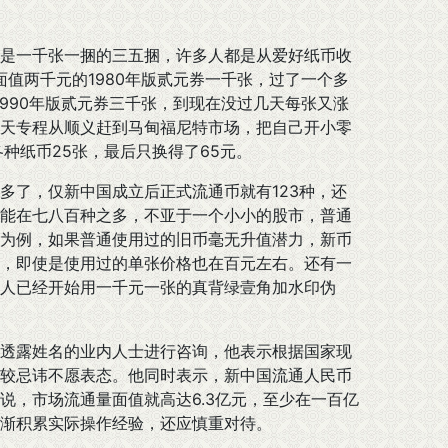
是一千张一捆的三五捆，许多人都是从爱好纸币收
面值两千元的1980年版贰元券一千张，过了一个多
1990年版贰元券三千张，到现在没过几天每张又涨
天专程从顺义赶到马甸福尼特市场，把自己开小零
种纸币25张，最后只换得了65元。
了，仅新中国成立后正式流通币就有123种，还
能在七八百种之多，不亚于一个小小的股市，普通
为例，如果普通使用过的旧币毫无升值潜力，新币
，即使是使用过的单张价格也在百元左右。还有一
人已经开始用一千元一张的真背绿壹角加水印伪
透露姓名的业内人士进行咨询，他表示根据国家现
较忌讳不愿表态。他同时表示，新中国流通人民币
说，市场流通量面值就高达6.3亿元，至少在一百亿
渐积累实际操作经验，还应慎重对待。