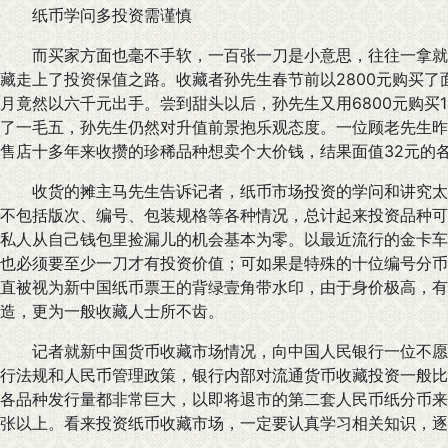
纸币学问多投资需谨慎
而买家方面也毫不手软，一百张一刀是小意思，往往一拿就
藏走上了投资保值之路。收藏者孙先生春节前以2800元购买了
月竟然以六千元出手。尝到甜头以后，孙先生又用6800元购买
了一毛五，孙先生仍然对升值前景抱乐观态度。一位顾老先生昨
售店十多年来收攒的珍稀品种想卖个大价钱，结果面值32元的各
收货的摊主马先生告诉记者，纸币市场投资的学问和讲究太多
不包括版次、编号、包装规格等各种情况，总计起来投资品种可
私人从自己钱包里捡漏儿的机会基本为零。以最近流行的金卡车
也必须要至少一刀才有投资价值；可如果是特殊的十位编号分币
直被视为新中国纸币票王的背绿壹角带水印，由于身价极高，有
造，更为一般收藏人士所不齿。
记者就新中国货币收藏市场情况，向中国人民银行一位不愿
行法规和人民币管理政策，银行内部对流通货币收藏投资一般比
各品种发行量都非常巨大，以即将退市的第二套人民币纸分币来
张以上。看来投资纸币收藏市场，一定要认真学习相关知识，逐