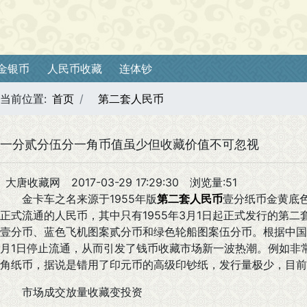
金银币
人民币收藏
连体钞
当前位置:
首页
第二套人民币
一分贰分伍分一角币值虽少但收藏价值不可忽视
大唐收藏网
2017-03-29 17:29:30
浏览量:51
金卡车之名来源于1955年版
第二套人民币
壹分纸币金黄底
正式流通的人民币，其中只有1955年3月1日起正式发行的第
壹分币、蓝色飞机图案贰分币和绿色轮船图案伍分币。根据中国
月1日停止流通，从而引发了钱币收藏市场新一波热潮。例如非常
角纸币，据说是错用了印元币的高级印钞纸，发行量极少，目前
市场成交放量收藏变投资