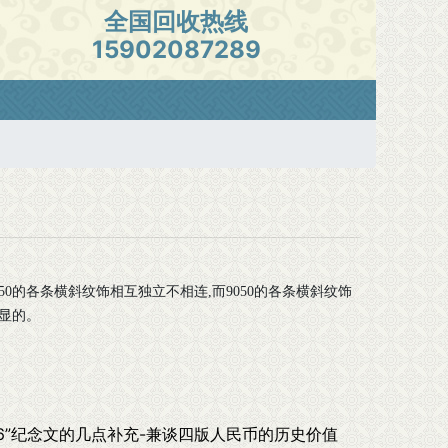
全国回收热线
15902087289
50
的各条横斜纹饰相互独立不相连
,
而
9050
的各条横斜纹饰
显的。
.16”纪念文的几点补充-兼谈四版人民币的历史价值