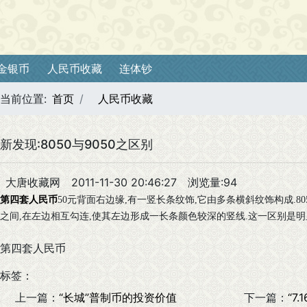
金银币
人民币收藏
连体钞
当前位置:
首页
人民币收藏
新发现:8050与9050之区别
大唐收藏网
2011-11-30 20:46:27
浏览量:94
第四套人民币
50
元背面右边缘
,
有一竖长条纹饰
,
它由多条横斜纹饰构成
.80
之间
,
在左边相互勾连
,
使其左边形成一长条颜色较深的竖线
.
这一区别是明
第四套人民币
标签：
上一篇：
“长城”普制币的投资价值
下一篇：
“7