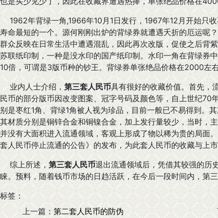
也是买少见少了，因此在收藏界遭遇热捧，单张绝品价格在400
1962年背绿一角,1966年10月1日发行，1967年12月开
寿命最短的一个。源何刚刚出炉的背绿券就遭遇夭折的厄运呢？
群众反映在日常生活中遭遇混乱，因此再次改版，促使之后背紫
苏联纸印制，一种是没水印的国产纸印制。水印一角在背绿券中
10倍，可谓是3版币种的钞王。背绿券单张绝品价格在2000左
业内人士介绍，
第三套人民币
具有很好的收藏价值。首先，
民币的部分版币因改变图案、冠字号码及颜色等，自上世纪70
别是枣红1角、背绿1角被人视为珍品，目前一般已不易得到。其
其材质分别是铜锌合金和铜镍合金，加上发行量较少，当时，主
并没有大面积进入流通领域，客观上形成了物以稀为贵的局面。第
套人民币停止流通的公告》的发布，为此套人民币的收藏与上市
综上所述，
第三套人民币
退出流通领域后，凭借其较强的历
睐。预料，随着钱币市场的日趋活跃，在今后一段时间内，第三
标签：
上一篇：
第二套人民币的防伪