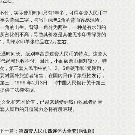
0左右。
始只收不付，实际使用时间只有1年多，可谓各套人民币中
事关背绿二字，与当时绿色2角的背面容易混淆，
一角的出生。背绿一角分为两种，一种是有水印的
所占比例不高，导致其价格是其他无水印背绿券的
右，背绿水印单张绝品在2万左右。
流通时间长、版别丰富是这套人民币的特点。这套人
年代起就只收不付。因此，小面额票币相对较少。特
次，第三套人民币中的1、2、5角硬币和1元硬币，
要对国外旅游者销售，在国内只作了象征性发行，
三，1999 年2月3日，《中国人民银行关于第三
提供了法律依据。
史文化和艺术价值，已越来越受到钱币收藏者的青
套人民币的升值潜力必将有所表现。
下一篇：
第四套人民币四连体大全套(康银阁)