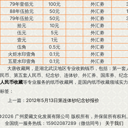
79年壹佰元
100元
外汇劵
88年伍拾元
50元
外汇劵
79年伍拾元
50元
外汇劵
拾元
10元
外汇劵
伍元
5元
外汇劵
壹元
1元
外汇劵
伍角
0.5元
外汇劵
火炬水印壹角
0.1元
外汇劵
五星水印壹角
0.1元
外汇劵
大唐收藏网，是湖北武汉地区专业收购钱币，包括：第一套人
民币、第五套人民币、纪念钞、连体钞、外汇券、国库券、纪念
人民币收藏
等专业服务的纸币收藏网，是国内纸币收藏领域实力
标签：
上一篇：
2012年5月13日第连体钞纪念钞报价
©2026 广州爱藏文化发展有限公司 版权所有，并保留所有权利
全国统一服务热线：15902087289（微信同号）
关于我们