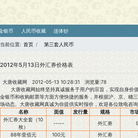
金银币
人民币收藏
连体钞
当前位置:
首页
第三套人民币
2012年5月13日外汇券价格表
大唐收藏网
2012-05-13 10:28:31
浏览量:78
大唐收藏网始终坚持真诚服务于用户的宗旨，实现自身价值
金银币和收购邮票等方面方便快捷的服务，并根据沪、京、穗三
场动态。大唐收藏网真诚为你提供实时报价，欢迎各位致电咨询
名称
面值
发行量
规格
市
外汇券大全套（10
-----
外汇劵
枚）
88年壹佰元
100元
外汇劵