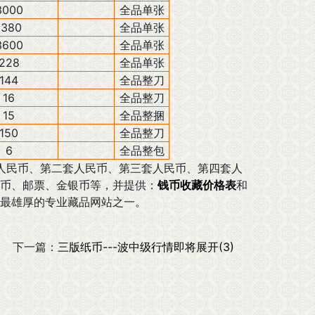
3000
全品单张
1380
全品单张
3600
全品单张
228
全品单张
144
全品整刀
16
全品整刀
15
全品整捆
150
全品整刀
6
全品整包
民币、第二套人民币、第三套人民币、第四套人
币、邮票、金银币等，并提供：
钱币收藏价格表
和
最雄厚的专业藏品网站之一。
下一篇：
三版纸币---波中级行情即将展开(3)
。