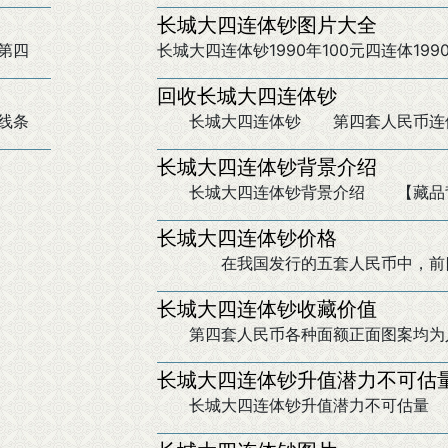
长城大四连体钞图片大全
第四
长城大四连体钞1990年100元四连体199
回收长城大四连体钞
线条
长城大四连体钞 第四套人民币连体
长城大四连体钞背景介绍
长城大四连体钞背景介绍 【藏品
长城大四连体钞价格
在我国发行的五套人民币中，前四
长城大四连体钞收藏价值
第四套人民币各种面额正面图案均为
长城大四连体钞升值潜力不可估
长城大四连体钞升值潜力不可估量 