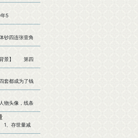
0年5
钞四连张壹角
背景】 第四
套都成为了钱
人物头像，线条
量
1、存世量减