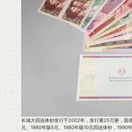
长城大四连体钞发行于2002年，发行量25万册，面值67
元、1980年版5元、1980年版10元四连体钞，1