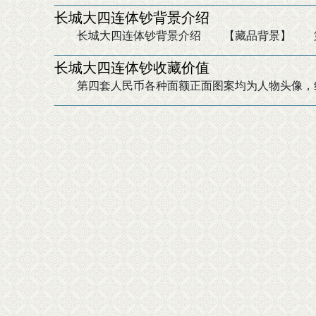
长城大四连体钞背景介绍
长城大四连体钞背景介绍 【藏品背景】 
长城大四连体钞收藏价值
第四套人民币各种面额正面图案均为人物头像，