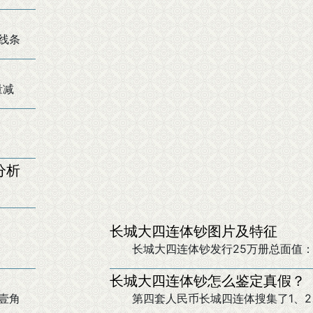
线条
量减
分析
长城大四连体钞图片及特征
长城大四连体钞发行25万册总面值：67
长城大四连体钞怎么鉴定真假？
壹角
第四套人民币长城四连体搜集了1、2、