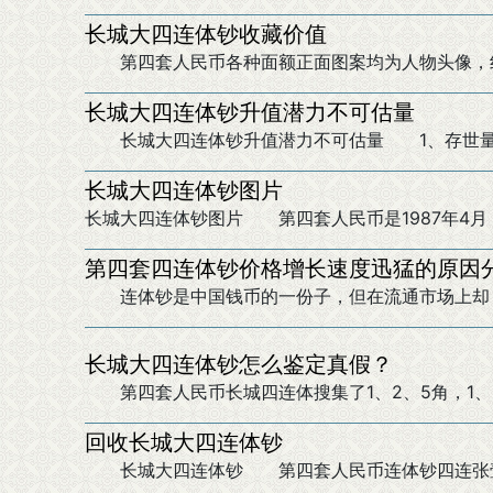
长城大四连体钞收藏价值
第四套人民币各种面额正面图案均为人物头像，
长城大四连体钞升值潜力不可估量
长城大四连体钞升值潜力不可估量 1、存世
长城大四连体钞图片
长城大四连体钞图片 第四套人民币是1987年4月
第四套四连体钞价格增长速度迅猛的原因
连体钞是中国钱币的一份子，但在流通市场上却
长城大四连体钞怎么鉴定真假？
第四套人民币长城四连体搜集了1、2、5角，1、
回收长城大四连体钞
长城大四连体钞 第四套人民币连体钞四连张