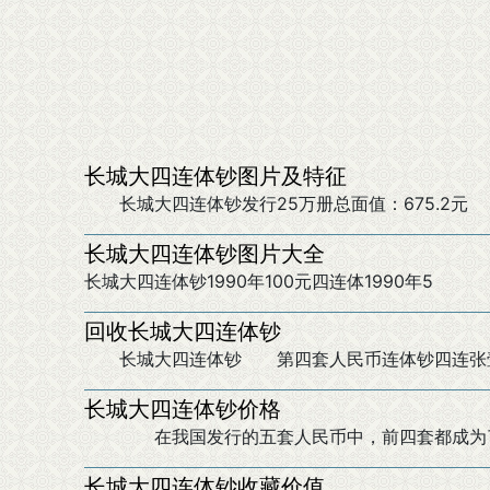
长城大四连体钞图片及特征
长城大四连体钞发行25万册总面值：675.2元
长城大四连体钞图片大全
长城大四连体钞1990年100元四连体1990年5
回收长城大四连体钞
长城大四连体钞 第四套人民币连体钞四连张
长城大四连体钞价格
在我国发行的五套人民币中，前四套都成为
长城大四连体钞收藏价值