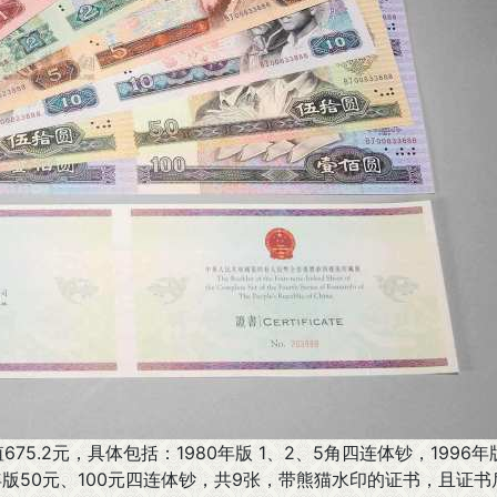
5.2元，具体包括：1980年版 1、2、5角四连体钞，1996年版
990年版50元、100元四连体钞，共9张，带熊猫水印的证书，且证