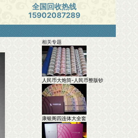
全国回收热线
15902087289
相关专题
人民币大炮筒-人民币整版钞
康银阁四连体大全套