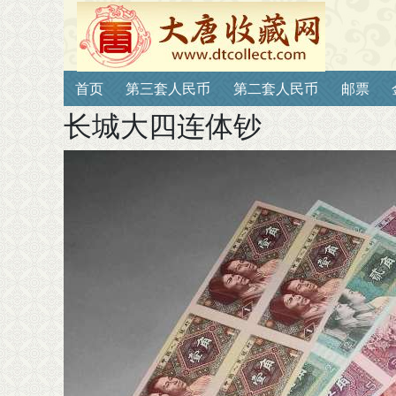
首页
第三套人民币
第二套人民币
邮票
长城大四连体钞